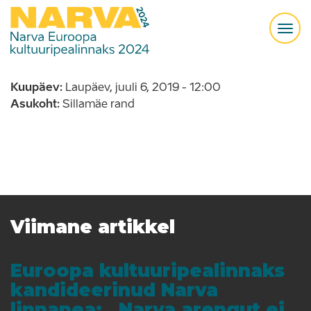
Liigu
edasi
Togg
põhisisu
navi
juurde
Kuupäev
Laupäev, juuli 6, 2019 - 12:00
Asukoht
Sillamäe rand
Viimane artikkel
Euroopa kultuuripealinnaks
kandideerinud Narva
linnapea: „Narva arengut ei