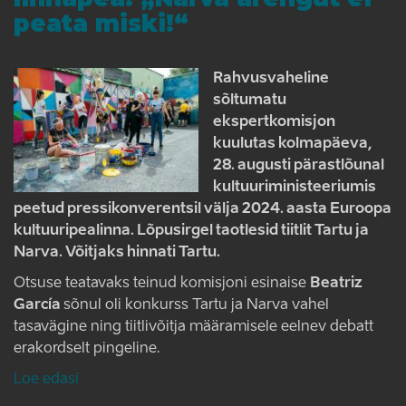
peata miski!“
Rahvusvaheline
sõltumatu
ekspertkomisjon
kuulutas kolmapäeva,
28. augusti pärastlõunal
kultuuriministeeriumis
peetud pressikonverentsil välja 2024. aasta Euroopa
kultuuripealinna. Lõpusirgel taotlesid tiitlit Tartu ja
Narva. Võitjaks hinnati Tartu.
Otsuse teatavaks teinud komisjoni esinaise
Beatriz
García
sõnul oli konkurss Tartu ja Narva vahel
tasavägine ning tiitlivõitja määramisele eelnev debatt
erakordselt pingeline.
Loe edasi
Euroopa
kultuuripealinnaks